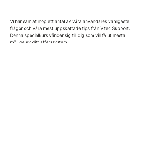
Vi har samlat ihop ett antal av våra användares vanligaste
frågor och våra mest uppskattade tips från Vitec Support.
Denna specialkurs vänder sig till dig som vill få ut mesta
möjliga av ditt affärssystem.
Ur innehållet:
- Vilken information kan vi få ut i rapporterna?
- Varför ska vi göra GDPR-gallring?
- Hur skapar vi ett registerutdrag?
- Varför har kontakten blivit anonymiserad?
- Hur arkiverar vi en användare som slutat?
- Hur lägger vi upp långivare och förvaltare och hur
hanterar vi våra bostadsrättsföreningar?
- Hur skapar vi en kontaktlista med rätt urval?
- Måste vi fylla i sidotjänster i dokumentet varje gång?
- Var på Likvidavräkningen lägger vi upp en extra
kostnad?