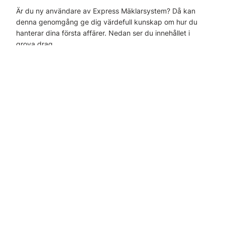
Är du ny användare av Express Mäklarsystem? Då kan
denna genomgång ge dig värdefull kunskap om hur du
hanterar dina första affärer. Nedan ser du innehållet i
grova drag.
Vi börjar med att titta på de olika
startsidorna
och
orienterar oss i huvudmenyn och dess funktioner.
Vi tittar på de viktigaste
inställningarna
såsom
Användare, Områden, Dokument. Vi kikar på e-
postsynkroniseringen, digital signering, hur budgeten ska
fyllas i och inställningar för automatiska utskick.
Vi går igenom olika sätt att
få in en kund i systemet,
till
exempel genom att boka ett kundmöte eller acceptera ett
tips.
Vi visar den kraftfulla
listfunktionen
och lär oss att skapa