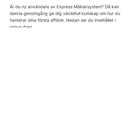
Är du ny användare av Express Mäklarsystem? Då kan
denna genomgång ge dig värdefull kunskap om hur du
hanterar dina första affärer. Nedan ser du innehållet i
grova drag.
Vi börjar med att titta på de olika
startsidorna
och
orienterar oss i huvudmenyn och dess funktioner.
Vi tittar på de viktigaste
inställningarna
såsom
Användare, Områden, Dokument. Vi kikar på e-
postsynkroniseringen, digital signering, hur budgeten ska
fyllas i och inställningar för automatiska utskick.
Vi går igenom olika sätt att
få in en kund i systemet,
till
exempel genom att boka ett kundmöte eller acceptera ett
tips.
Vi visar den kraftfulla
listfunktionen
och lär oss att skapa