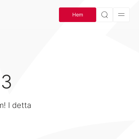
Hem
23
! I detta