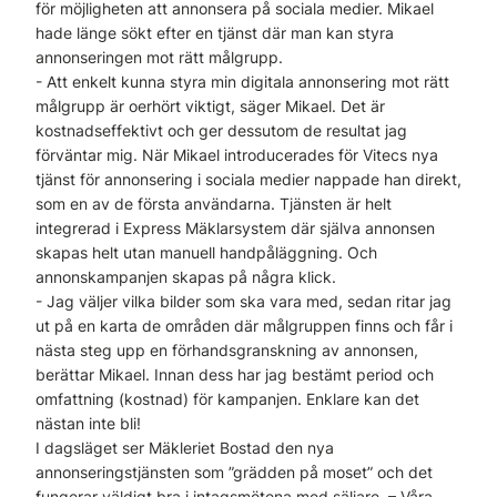
för möjligheten att annonsera på sociala medier. Mikael
hade länge sökt efter en tjänst där man kan styra
annonseringen mot rätt målgrupp.
- Att enkelt kunna styra min digitala annonsering mot rätt
målgrupp är oerhört viktigt, säger Mikael. Det är
kostnadseffektivt och ger dessutom de resultat jag
förväntar mig. När Mikael introducerades för Vitecs nya
tjänst för annonsering i sociala medier nappade han direkt,
som en av de första användarna. Tjänsten är helt
integrerad i Express Mäklarsystem där själva annonsen
skapas helt utan manuell handpåläggning. Och
annonskampanjen skapas på några klick.
- Jag väljer vilka bilder som ska vara med, sedan ritar jag
ut på en karta de områden där målgruppen finns och får i
nästa steg upp en förhandsgranskning av annonsen,
berättar Mikael. Innan dess har jag bestämt period och
omfattning (kostnad) för kampanjen. Enklare kan det
nästan inte bli!
I dagsläget ser Mäkleriet Bostad den nya
annonseringstjänsten som ”grädden på moset” och det
fungerar väldigt bra i intagsmötena med säljare. – Våra