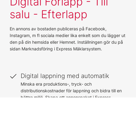
Digital Förlapp - Till
salu - Efterlapp
En annons av bostaden publiceras på Facebook,
Instagram, m fl sociala medier lika enkelt som du lägger ut
den på din hemsida eller Hemnet. Inställningen gör du på
sidan Marknadsföring i Express Mäklarsystem.
Digital lappning med automatik
Minska era produktions-, tryck- och
distributionskostnader för lappning och bidra till en
bättre miljö. Skapa ett annonspaket i Express
Mäklarsystem så blir annonseringen automatisk och
styrs av bostadens status: Kommande, Till Salu och
Såld.
Inga andra system behövs