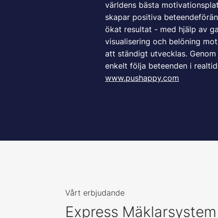
världens bästa motivationspl
skapar positiva beteendeföränd
ökat resultat - med hjälp av ga
visualisering och belöning mo
att ständigt utvecklas. Genom
enkelt följa beteenden i realti
www.pushappy.com
Vårt erbjudande
Express Mäklarsystem