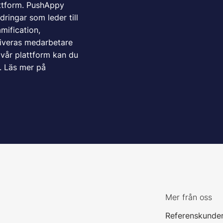
attform. PushAppy
ringar som leder till
mification,
tiveras medarbetare
 vår plattform kan du
d. Läs mer på
Mer från oss
Referenskunde