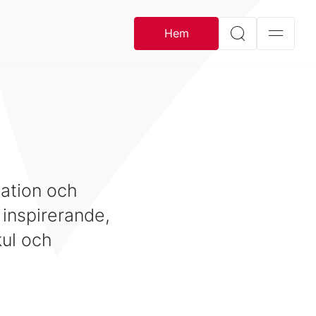
Hem
vation och
 inspirerande,
kul och