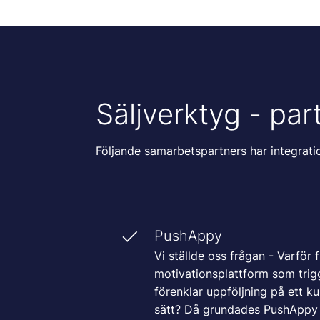
Säljverktyg - par
Följande samarbetspartners har integra
PushAppy
Vi ställde oss frågan - Varför 
motivationsplattform som tri
förenklar uppföljning på ett kul
sätt? Då grundades PushAppy m