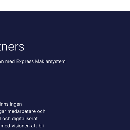
tners
tion med Express Mäklarsystem
finns ingen
ggar medarbetare och
 och digitaliserat
ed visionen att bli