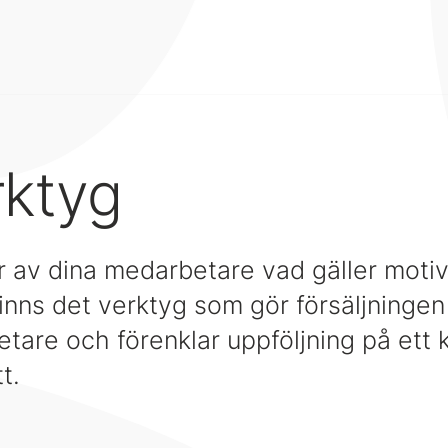
rktyg
er av dina medarbetare vad gäller moti
finns det verktyg som gör försäljningen
tare och förenklar uppföljning på ett 
t.