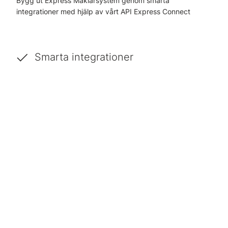
Bygg ut Express Mäklarsystem genom smarta
integrationer med hjälp av vårt API Express Connect
Smarta integrationer
Hämta och lämna information till och från Express
Mäklarsystem.
Beprövad teknik
Programmeringsgränssnittet används av en mängd
tjänsteleverantörer sedan flera år tillbaka och
utvecklas i takt med Express Mäklarsystem.
Dokumentation
När du registrerat dig som partner får du bl a tillgång
till teknisk dokumentation och exempel på anrop.